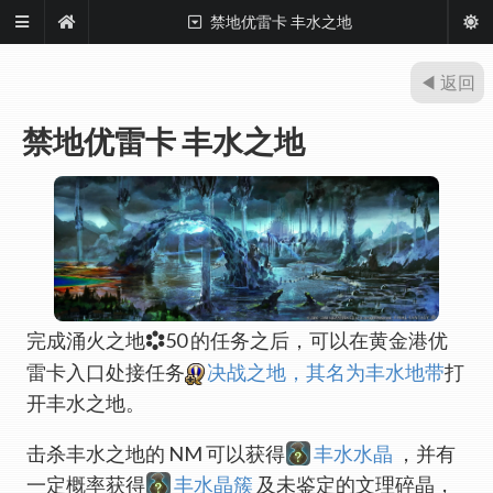
禁地优雷卡 丰水之地
◀ 返回
禁地优雷卡 丰水之地
完成涌火之地
50 的任务之后，可以在黄金港优
雷卡入口处接任务
决战之地，其名为丰水地带
打
开丰水之地。
击杀丰水之地的 NM 可以获得
丰水水晶
，并有
一定概率获得
丰水晶簇
及未鉴定的文理碎晶，