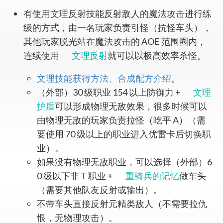
有使用文理反射技能反射敌人的魔法攻击进行练
级的方式，由一名玩家负责引怪（抗怪车头），
其他玩家脱光站在魔法攻击的 AOE 范围圈内，
连续使用
文理反射
就可以以极高效率杀怪。
文理技能获得方法、合成配方介绍
。
（外部）30 级职业 154 以上防御力 +
文理
护盾
可以形成物理无敌效果，很多时候可以
由物理无敌的玩家负责拉怪（吃平 A）（需
要使用 70 级以上的职业进入优雷卡后切换职
业）。
如果没有物理无敌职业，可以选择（外部）6
0 级以下非 T 职业 +
重骑兵的记忆
做车头
（需要其他队友反射或输出）。
不带车头直接反射元精类敌人（不需要拉仇
恨，无物理攻击）。