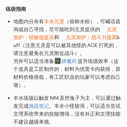
练级指南
地图内分布有
丰水元灵
（俗称水粉），可喊话咨
询或自己寻找，尽可能吃到元灵提供的
元灵
加护：经验值提高
和
元灵加护：战斗力提高
b
uff（注意元灵是可以被其他怪的 AOE 打死的，
请注意避免在元灵附近战斗）。
另外可以适当准备
静魔药
提升练级效率（这
个道具是工匠制作的，材料为优雷卡内获得，原
材料价格很低，有工匠职业的玩家可以考虑自己
做）。
丰水练级以触发 NM 及挖兔子为主，可以通过触
发完成
挑战笔记
。丰水小怪较强，可以适当尝试
文理系统带来的技能增强，没有补正和文理技能
不建议越级单挑。