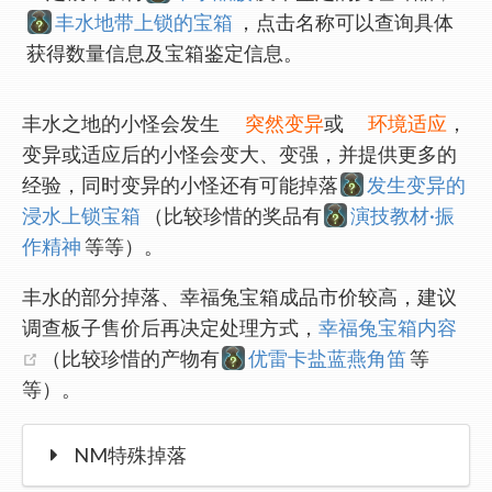
丰水地带上锁的宝箱
，点击名称可以查询具体
获得数量信息及宝箱鉴定信息。
丰水之地的小怪会发生
突然变异
或
环境适应
，
变异或适应后的小怪会变大、变强，并提供更多的
经验，同时变异的小怪还有可能掉落
发生变异的
浸水上锁宝箱
（比较珍惜的奖品有
演技教材·振
作精神
等等）。
丰水的部分掉落、幸福兔宝箱成品市价较高，建议
调查板子售价后再决定处理方式，
幸福兔宝箱内容
(opens new window)
（比较珍惜的产物有
优雷卡盐蓝燕角笛
等
等）。
NM特殊掉落