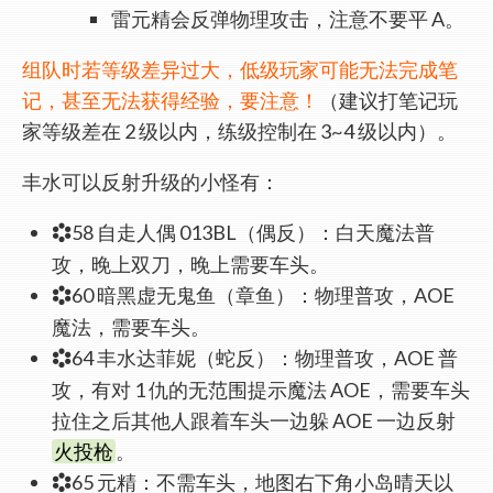
雷元精会反弹物理攻击，注意不要平 A。
组队时若等级差异过大，低级玩家可能无法完成笔
记，甚至无法获得经验，要注意！
（建议打笔记玩
家等级差在 2 级以内，练级控制在 3~4 级以内）。
丰水可以反射升级的小怪有：
58 自走人偶 013BL（偶反）：白天魔法普
攻，晚上双刀，晚上需要车头。
60 暗黑虚无鬼鱼（章鱼）：物理普攻，AOE
魔法，需要车头。
64 丰水达菲妮（蛇反）：物理普攻，AOE 普
攻，有对 1 仇的无范围提示魔法 AOE，需要车头
拉住之后其他人跟着车头一边躲 AOE 一边反射
火投枪
。
65 元精：不需车头，地图右下角小岛晴天以