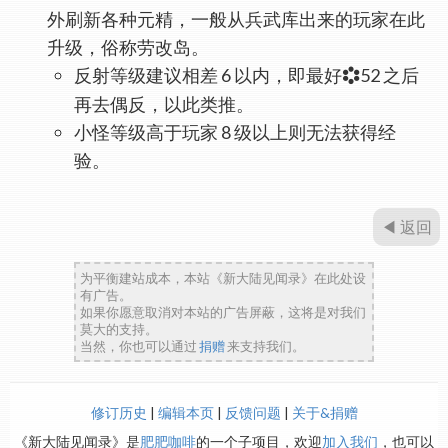
外刷新各种元精，一般从兵武库出来的玩家在此
升级，俗称劳改岛。
反射等级建议相差 6 以内，即最好
52 之后
再去偶反，以此类推。
小怪等级高于玩家 8 级以上则无法获得经
验。
◀ 返回
为平衡建站成本，本站《新大陆见闻录》在此处设
有广告。
如果你愿意取消对本站的广告屏蔽，这将是对我们
莫大的支持。
当然，你也可以通过
捐赠
来支持我们。
修订历史
|
编辑本页
|
反馈问题
|
关于&捐赠
《新大陆见闻录》是
肥肥咖啡
的一个子项目，欢迎
加入我们
，也可以