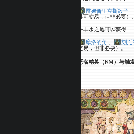
雷姆普里克斯骰子
具可交易，但非必要）
在丰水之地可以获得
摩洛的角
、
刻托
交易，但非必要）。
恶名精英（NM）与触