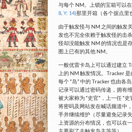
与每个 NM。上锁的宝箱可以
8, Y: 14)
那里开箱（各个据点里
由于触发怪与 NM 之间的触发
发也不完全依赖于触发怪的击
怪却没能触发 NM 的情况也
图上已有的其他 NM。
一般优雷卡岛上可以通过建立 Tr
上的 NM 触发情况。Tracke
每个 “岛” 中的 Tracker 也由
记录可以通过密码传递，拥有维护 
被大家称为 “史官”，上一任 “
将密码及网站发在喊话频道中
手并继续维护（尽量避免记录
上资源的分布情况，也可以在
主要刷了去触发岛主等等）。