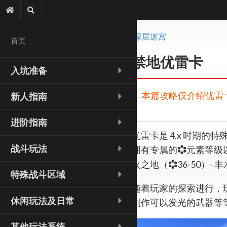
深层迷宫
首页
禁地优雷卡
入坑准备
本篇攻略仅介绍优雷
新人指南
进阶指南
优雷卡是 4.x 时期的特
战斗玩法
拥有专属的
元素等级
火之地（
36-50）-
特殊战斗区域
随着玩家的探索进行，
休闲玩法及日常
制作可以发光的武器等
其他玩法系统