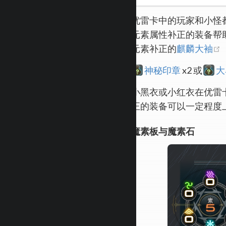
优雷卡中的玩家和小怪
元素属性补正的装备帮
(
元素补正的
麒麟大袖
神秘印章
x2 或
大
小黑衣或小红衣在优雷
正的装备可以一定程度
魔素板与魔素石