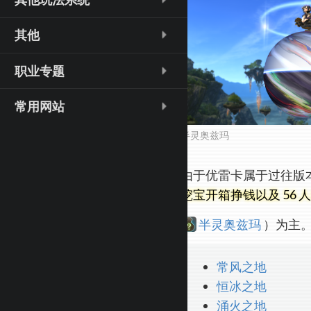
其他
职业专题
常用网站
半灵奥兹玛
由于优雷卡属于过往版
挖宝开箱挣钱以及 56
半灵奥兹玛
）为主
常风之地
恒冰之地
涌火之地