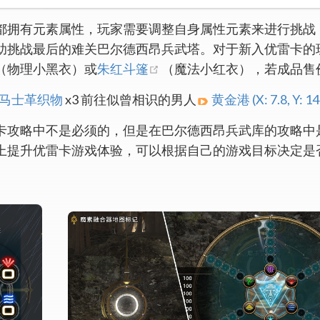
都拥有元素属性，玩家需要调整自身属性元素来进行挑战
助挑战最后的难关巴尔德西昂兵武塔。对于新入优雷卡的
opens new window)
(opens new window)
（物理小黑衣）或
朱红斗篷
（魔法小红衣），若成品售
马士革织物
x3 前往似曾相识的男人
黄金港
(X: 7.8, Y: 14
卡攻略中不是必须的，但是在巴尔德西昂兵武库的攻略中
上提升优雷卡游戏体验，可以根据自己的游戏目标决定是