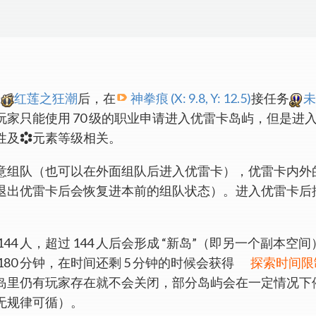
红莲之狂潮
后，在
神拳痕
(X: 9.8, Y: 12.5)
接任务
未
家只能使用 70 级的职业申请进入优雷卡岛屿，但是进
性及
元素等级相关。
意组队（也可以在外面组队后进入优雷卡），优雷卡内外
退出优雷卡后会恢复进本前的组队状态）。进入优雷卡后
。
44 人，超过 144 人后会形成 “新岛”（即另一个副本
80 分钟，在时间还剩 5 分钟的时候会获得
探索时间限
岛里仍有玩家存在就不会关闭，部分岛屿会在一定情况下
无规律可循）。