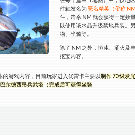
件触发名为
恶名精英（俗称 N
斗，击杀 NM 就会获得一定
以使用该水晶升级禁地兵装。另
物、坐骑等。
除了 NM 之外，恒冰、涌火
挖宝内容。
本的游戏内容，目前玩家进入优雷卡主要以
制作 70 级
 人巴尔德西昂兵武塔（完成后可获得坐骑
。