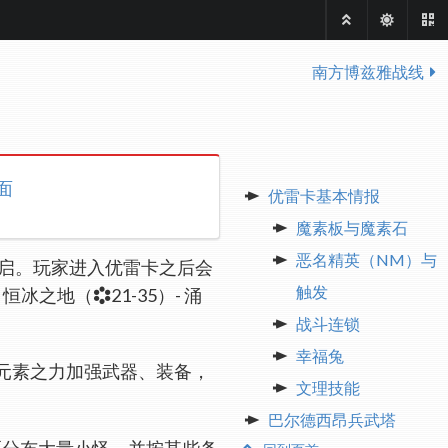
南方博兹雅战线
面
优雷卡基本情报
魔素板与魔素石
恶名精英（NM）与
启。玩家进入优雷卡之后会
触发
）- 恒冰之地（
21-35）- 涌
战斗连锁
幸福兔
元素之力加强武器、装备，
文理技能
巴尔德西昂兵武塔
区分布大量小怪，并按某些条