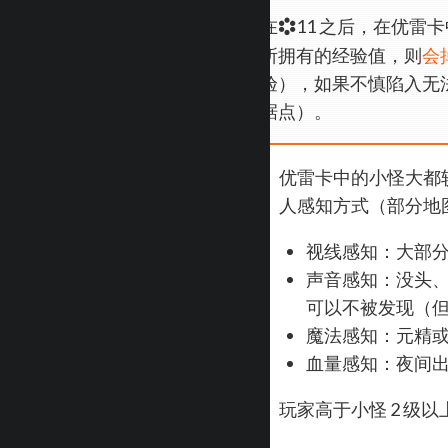
在
11 之后，在优
所拥有的经验值，则
会
验），如果不慎陷入无
据点）。
优雷卡中的小怪大都
人感知方式（部分地
视线感知：大部
声音感知：没头
可以不被发现（
魔法感知：元精
血量感知：夜间
玩家高于小怪 2 级