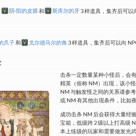
、
阴·阳的皮膜
和
斯库尔的牙
3 样道具，集齐后可以
。
的爪子
和
戈尔德马尔的角
3 样道具，集齐后可以向 N
发
击杀一定数量某种小怪后，会
精英（俗称 NM）出现，该小怪
NM 与触发怪之间的关系请参
或 NM 有其他出现条件，比如
成功击杀 NM 后会获得大量
宝箱，低级跨 2 级以上打高级 
本上练级的玩家和需要做发光