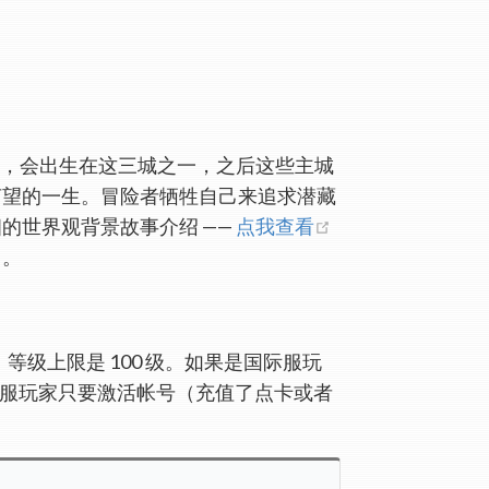
同，会出生在这三城之一，之后这些主城
声望的一生。冒险者牺牲自己来追求潜藏
的世界观背景故事介绍 ——
点我查看
(opens new window)
。
LC，等级上限是 100 级。如果是国际服玩
；而国服玩家只要激活帐号（充值了点卡或者