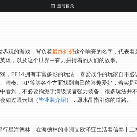
章节目录
伟世界观的游戏，背负着
最终幻想
这个响亮的名字，代表着
英雄，以及这个世界中奋力拼搏着的人们的故事。
 游戏，FF14 拥有丰富多彩的玩法，喜爱战斗的玩家自
、演奏、RP 等等各个方面找到自己的兴趣爱好，着实
中看到，不必要拘泥于满级或者强力装备，很多玩法并
会如过眼云烟（
毕业装介绍
），愿水晶指引你的道路。
界是行星海德林，在海德林的
非洲
艾欧泽亚生活着信奉十二神