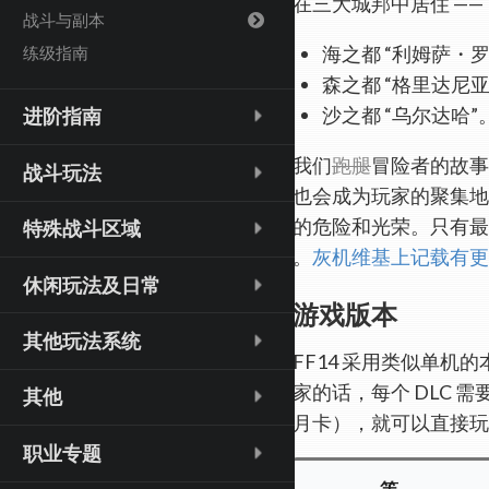
在三大城邦中居住 ——
战斗与副本
海之都 “利姆萨・
练级指南
森之都 “格里达尼亚
沙之都 “乌尔达哈”
进阶指南
我们
跑腿
冒险者的故事
战斗玩法
也会成为玩家的聚集地
的危险和光荣。只有最
特殊战斗区域
(opens new window)
。
灰机维基上记载有更
休闲玩法及日常
游戏版本
其他玩法系统
FF14 采用类似单机的本
家的话，每个 DLC 
其他
月卡），就可以直接玩
职业专题