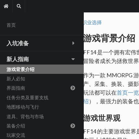
职业选择
首页
游戏背景介绍
入坑准备
FF14 是一个拥有宏
新人指南
冒险者成长为拯救世界
游戏背景介绍
作为一款 MMORPG
新人必知
产、采集、换装、摄影
界面指南
玩法都可以在
首页一览
任务分类及重要支线
绍
），最强力的装备也
地图移动与飞行
游戏世界观
道具、背包与市场
装备介绍
FF14 的主要游戏世
玩家交流