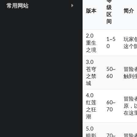
等
常用网站
级
版本
简介
区
间
2.0
1~5
玩家
重生
0
这个
之境
3.0
苍穹
50~
冒险
之禁
60
触到
城
4.0
冒险
红莲
60~
原，
之狂
70
在这
潮
5.0
暗影
70~
冒险