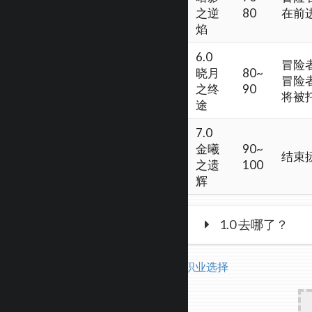
之逆
80
在前
焰
6.0
冒险
晓月
80~
冒险
之终
90
将被
途
7.0
金曦
90~
结束
之遗
100
辉
1.0 去哪了？
职业选择